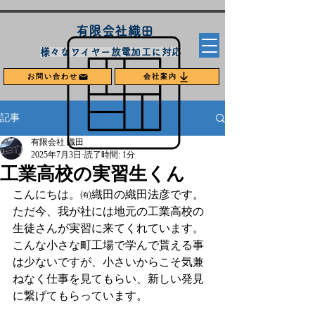
​有限会社織田
​様々なワイヤー放電加工に対応
お問い合わせ
会社案内
記事
有限会社 織田
2025年7月3日
読了時間: 1分
工業高校の実習生くん
こんにちは。㈲織田の織田法彦です。
ただ今、我が社には地元の工業高校の
生徒さんが実習に来てくれています。
こんな小さな町工場で学んで貰える事
は少ないですが、小さいからこそ気兼
ねなく仕事を見てもらい、新しい発見
に繋げてもらっています。