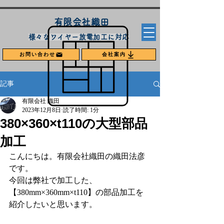
​有限会社織田
​様々なワイヤー放電加工に対応
お問い合わせ
会社案内
記事
有限会社 織田
2023年12月8日
読了時間: 1分
380×360×t110の大型部品
加工
こんにちは。有限会社織田の織田法彦
です。
今回は弊社で加工した、
【380mm×360mm×t110】の部品加工を
紹介したいと思います。