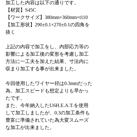
加工した内容は以下の通りです。
【材質】S45C
【ワークサイズ】380mm×360mm×t110
【加工形状】290±0.1×270±0.1の四角を
抜く
上記の内容で加工をし、内部応力等の
影響による加工後の変形を考慮し加工
方法に一工夫を加えた結果、寸法内に
収まり加工する事が出来ました。
今回使用したワイヤー径は0.3mmだった
為、加工スピードも想定よりも早かっ
たです。
また、今年納入したU6H.E.A.T.を使用
して加工しましたが、0.3の加工条件も
豊富に準備されていた為大変スムーズ
な加工が出来ました。