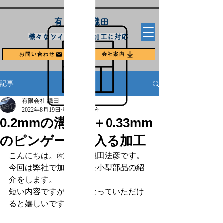
​有限会社織田
​様々なワイヤー放電加工に対応
お問い合わせ
会社案内
記事
有限会社 織田
2022年8月19日
読了時間: 1分
0.2mmの溝加工＋0.33mm
のピンゲージが入る加工
こんにちは。㈲織田の織田法彦です。
今回は弊社で加工をした小型部品の紹
介をします。
短い内容ですがご覧になっていただけ
ると嬉しいです。