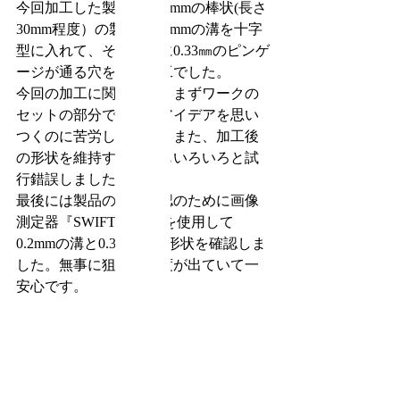
今回加工した製品はΦ10mmの棒状(長さ
30mm程度）の製品に0.2mmの溝を十字
型に入れて、その中心に0.33㎜のピンゲ
ージが通る穴を作る加工でした。
今回の加工に関しては、まずワークの
セットの部分で最適なアイデアを思い
つくのに苦労しました。また、加工後
の形状を維持する工夫もいろいろと試
行錯誤しました。
最後には製品の精度確認のために画像
測定器『SWIFT PRO』を使用して
0.2mmの溝と0.33㎜の穴形状を確認しま
した。無事に狙った精度が出ていて一
安心です。